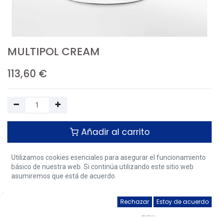
MULTIPOL CREAM
113,60
€
Añadir al carrito
Añadir a la lista de deseos
Utilizamos cookies esenciales para asegurar el funcionamiento
básico de nuestra web. Si continúa utilizando este sitio web
asumiremos que está de acuerdo.
Terms and Conditions
0
Rechazar
Estoy de acuerdo
Inicio
Buscar
Lista de
Cuenta
deseos