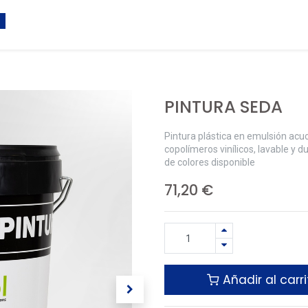
PINTURA SEDA
Pintura plástica en emulsión ac
copolímeros vinílicos, lavable y 
de colores disponible
71,20
€
Añadir al carri