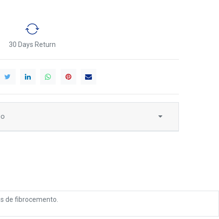
30 Days Return
to
os de fibrocemento.